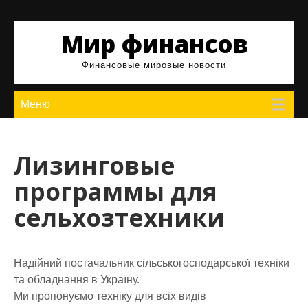
Skip
to
Мир финансов
content
Финансовые мировые новости
Меню
Лизинговые
программы для
сельхозтехники
Надійний постачальник сільськогосподарської техніки
та обладнання в Україну.
Ми пропонуємо техніку для всіх видів