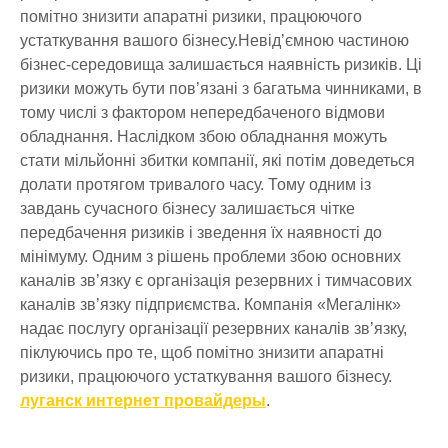
помітно знизити апаратні ризики, працюючого
устаткування вашого бізнесу.Невід’ємною частиною
бізнес-середовища залишається наявність ризиків. Ці
ризики можуть бути пов’язані з багатьма чинниками, в
тому числі з фактором непередбаченого відмови
обладнання. Наслідком збою обладнання можуть
стати мільйонні збитки компанії, які потім доведеться
долати протягом тривалого часу. Тому одним із
завдань сучасного бізнесу залишається чітке
передбачення ризиків і зведення їх наявності до
мінімуму. Одним з рішень проблеми збою основних
каналів зв’язку є організація резервних і тимчасових
каналів зв’язку підприємства. Компанія «Мегалінк»
надає послугу організації резервних каналів зв’язку,
піклуючись про те, щоб помітно знизити апаратні
ризики, працюючого устаткування вашого бізнесу.
луганск интернет провайдеры
.