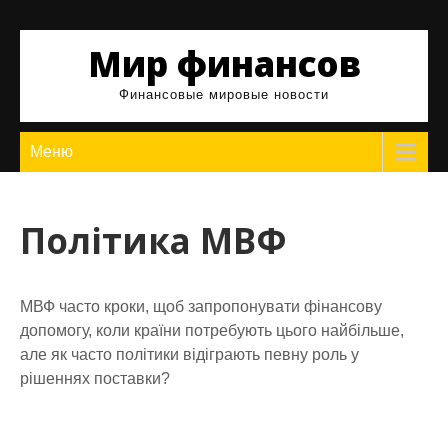
Skip
to
Мир финансов
content
Финансовые мировые новости
Меню
Політика МВФ
МВФ часто кроки, щоб запропонувати фінансову
допомогу, коли країни потребують цього найбільше,
але як часто політики відіграють певну роль у
рішеннях поставки?