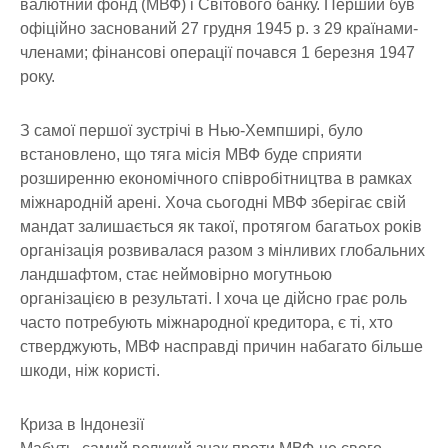
валютний фонд (МВФ) і Світового банку. Перший був
офіційно заснований 27 грудня 1945 р. з 29 країнами-
членами; фінансові операції почався 1 березня 1947
року.
З самої першої зустрічі в Нью-Хемпширі, було
встановлено, що тяга місія МВФ буде сприяти
розширенню економічного співробітництва в рамках
міжнародній арені. Хоча сьогодні МВФ зберігає свій
мандат залишається як такої, протягом багатьох років
організація розвивалася разом з мінливих глобальних
ландшафтом, стає неймовірно могутньою
організацією в результаті. І хоча це дійсно грає роль
часто потребують міжнародної кредитора, є ті, хто
стверджують, МВФ насправді причин набагато більше
шкоди, ніж користі.
Криза в Індонезії