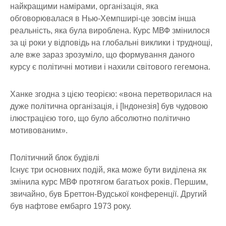
найкращими намірами, організація, яка
обговорювалася в Нью-Хемпширі-це зовсім інша
реальність, яка була вироблена. Курс МВФ змінилося
за ці роки у відповідь на глобальні виклики і труднощі,
але вже зараз зрозуміло, що формування даного
курсу є політичні мотиви і нахили світового гегемона.
Ханке згодна з цією теорією: «вона перетворилася на
дуже політична організація, і [Індонезія] був чудовою
ілюстрацією того, що було абсолютно політично
мотивованим».
Політичний блок будівлі
Існує три основних подій, яка може бути виділена як
змінила курс МВФ протягом багатьох років. Першим,
звичайно, був Бреттон-Вудської конференції. Другий
був нафтове ембарго 1973 року.