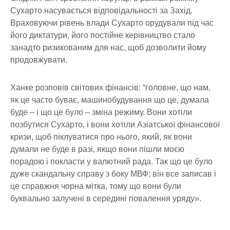
Сухарто насувається відповідальності за Захід.
Враховуючи рівень влади Сухарто орудували під час
його диктатури, його постійне керівництво стало
занадто ризикованим для нас, щоб дозволити йому
продовжувати.
Ханке розповів світових фінансів: “головне, що нам,
як це часто буває, машинобудування що це, думала
буде – і що це було – зміна режиму. Вони хотіли
позбутися Сухарто, і вони хотіли Азіатської фінансової
кризи, щоб піклуватися про нього, який, як вони
думали не буде в разі, якщо вони пішли моєю
порадою і покласти у валютний рада. Так що це було
дуже скандальну справу з боку МВФ; він все записав і
це справжня чорна мітка, тому що вони були
буквально залучені в середині повалення уряду».