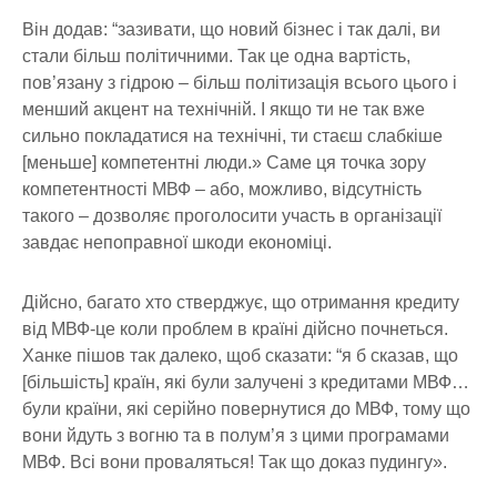
Він додав: “зазивати, що новий бізнес і так далі, ви
стали більш політичними. Так це одна вартість,
пов’язану з гідрою – більш політизація всього цього і
менший акцент на технічній. І якщо ти не так вже
сильно покладатися на технічні, ти стаєш слабкіше
[меньше] компетентні люди.» Саме ця точка зору
компетентності МВФ – або, можливо, відсутність
такого – дозволяє проголосити участь в організації
завдає непоправної шкоди економіці.
Дійсно, багато хто стверджує, що отримання кредиту
від МВФ-це коли проблем в країні дійсно почнеться.
Ханке пішов так далеко, щоб сказати: “я б сказав, що
[більшість] країн, які були залучені з кредитами МВФ…
були країни, які серійно повернутися до МВФ, тому що
вони йдуть з вогню та в полум’я з цими програмами
МВФ. Всі вони проваляться! Так що доказ пудингу».