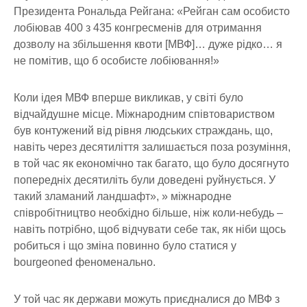
Президента Рональда Рейгана: «Рейган сам особисто
лобіював 400 з 435 конгресменів для отримання
дозволу на збільшення квоти [МВФ]… дуже рідко… я
не помітив, що б особисте лобіювання!»
Коли ідея МВФ вперше викликав, у світі було
відчайдушне місце. Міжнародним співтовариством
був контужений від рівня людських страждань, що,
навіть через десятиліття залишається поза розуміння,
в той час як економічно так багато, що було досягнуто
попередніх десятиліть були доведені руйнується. У
такий зламаний ландшафт», » міжнародне
співробітництво необхідно більше, ніж коли-небудь –
навіть потрібно, щоб відчувати себе так, як ніби щось
робиться і що зміна повинно було статися у
bourgeoned феноменально.
У той час як держави можуть приєдналися до МВФ з