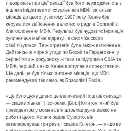
підозрюють про цієї реакції був його неузгодженість з
іншими ініціативами, схваленими МВФ: за кілька
місяців до цього, у лютому 1997 року, Ханке був
керуватися здійснення валютного ради в Болгарії з
благословення МВФ. Результат був чудовим: інфляція
зупинилася майже відразу, і економіка скоро
стабілізується. Та ж стратегія була також включена в
Дейтонської мирної угоди по Боснії та Герцеговині у
серпні того ж року, знову ж таки за підтримки США та
МВФ, перший з яких Ханке виступав як представник.
Ще далі, це був тільки питання місяців, що МВФ
рекомендував так само, як Бразилія і Росія.
«Це було дуже дивно це величезний поштовх назад»,
— сказав Ханке. “І, зокрема, [Білл] Клінтон, який був
президентом у момент, він штовхав дуже важко не
робити цього. Хоча я радив Сухарто, він
зателефонував три рази, і сказав Клінтон, — якщо ви