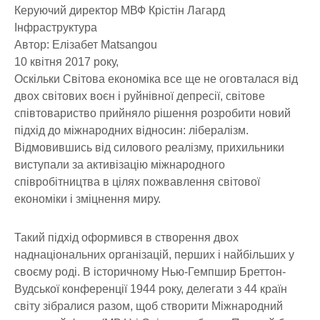
Керуючий директор МВФ Крістін Лагард
Інфраструктура
Автор: Елізабет Matsangou
10 квітня 2017 року,
Оскільки Світова економіка все ще не оговталася від
двох світових воєн і руйнівної депресії, світове
співтовариство прийняло рішення розробити новий
підхід до міжнародних відносин: лібералізм.
Відмовившись від силового реалізму, прихильники
виступали за активізацію міжнародного
співробітництва в цілях пожвавлення світової
економіки і зміцнення миру.
Такий підхід оформився в створення двох
наднаціональних організацій, перших і найбільших у
своєму роді. В історичному Нью-Гемпшир Бреттон-
Вудської конференції 1944 року, делегати з 44 країн
світу зібралися разом, щоб створити Міжнародний