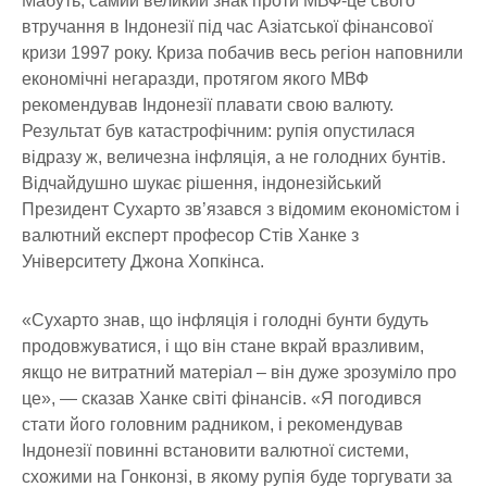
Мабуть, самий великий знак проти МВФ-це свого
втручання в Індонезії під час Азіатської фінансової
кризи 1997 року. Криза побачив весь регіон наповнили
економічні негаразди, протягом якого МВФ
рекомендував Індонезії плавати свою валюту.
Результат був катастрофічним: рупія опустилася
відразу ж, величезна інфляція, а не голодних бунтів.
Відчайдушно шукає рішення, індонезійський
Президент Сухарто зв’язався з відомим економістом і
валютний експерт професор Стів Ханке з
Університету Джона Хопкінса.
«Сухарто знав, що інфляція і голодні бунти будуть
продовжуватися, і що він стане вкрай вразливим,
якщо не витратний матеріал – він дуже зрозуміло про
це», — сказав Ханке світі фінансів. «Я погодився
стати його головним радником, і рекомендував
Індонезії повинні встановити валютної системи,
схожими на Гонконзі, в якому рупія буде торгувати за