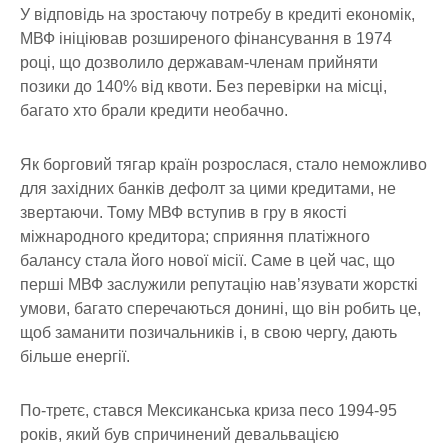
У відповідь на зростаючу потребу в кредиті економік,
МВФ ініціював розширеного фінансування в 1974
році, що дозволило державам-членам прийняти
позики до 140% від квоти. Без перевірки на місці,
багато хто брали кредити необачно.
Як борговий тягар країн розрослася, стало неможливо
для західних банків дефолт за цими кредитами, не
звертаючи. Тому МВФ вступив в гру в якості
міжнародного кредитора; сприяння платіжного
балансу стала його нової місії. Саме в цей час, що
перші МВФ заслужили репутацію нав’язувати жорсткі
умови, багато сперечаються донині, що він робить це,
щоб заманити позичальників і, в свою чергу, дають
більше енергії.
По-третє, стався Мексиканська криза песо 1994-95
років, який був спричинений девальвацією