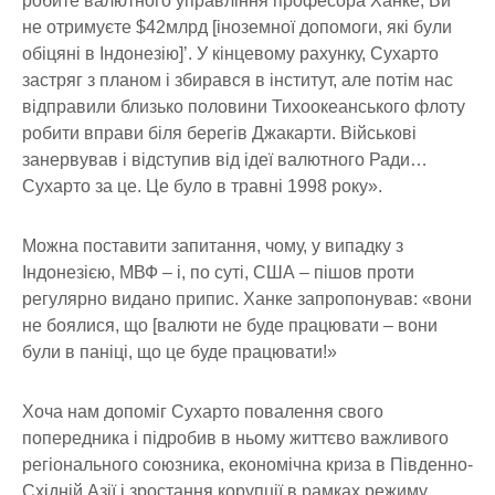
робите валютного управління професора Ханке, Ви
не отримуєте $42млрд [іноземної допомоги, які були
обіцяні в Індонезію]’. У кінцевому рахунку, Сухарто
застряг з планом і збирався в інститут, але потім нас
відправили близько половини Тихоокеанського флоту
робити вправи біля берегів Джакарти. Військові
занервував і відступив від ідеї валютного Ради…
Сухарто за це. Це було в травні 1998 року».
Можна поставити запитання, чому, у випадку з
Індонезією, МВФ – і, по суті, США – пішов проти
регулярно видано припис. Ханке запропонував: «вони
не боялися, що [валюти не буде працювати – вони
були в паніці, що це буде працювати!»
Хоча нам допоміг Сухарто повалення свого
попередника і підробив в ньому життєво важливого
регіонального союзника, економічна криза в Південно-
Східній Азії і зростання корупції в рамках режиму