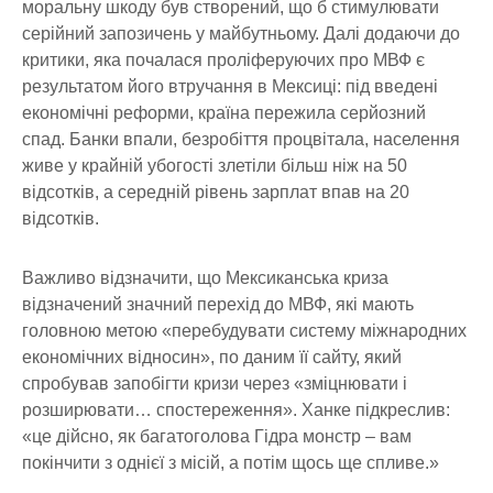
моральну шкоду був створений, що б стимулювати
серійний запозичень у майбутньому. Далі додаючи до
критики, яка почалася проліферуючих про МВФ є
результатом його втручання в Мексиці: під введені
економічні реформи, країна пережила серйозний
спад. Банки впали, безробіття процвітала, населення
живе у крайній убогості злетіли більш ніж на 50
відсотків, а середній рівень зарплат впав на 20
відсотків.
Важливо відзначити, що Мексиканська криза
відзначений значний перехід до МВФ, які мають
головною метою «перебудувати систему міжнародних
економічних відносин», по даним її сайту, який
спробував запобігти кризи через «зміцнювати і
розширювати… спостереження». Ханке підкреслив:
«це дійсно, як багатоголова Гідра монстр – вам
покінчити з однієї з місій, а потім щось ще спливе.»