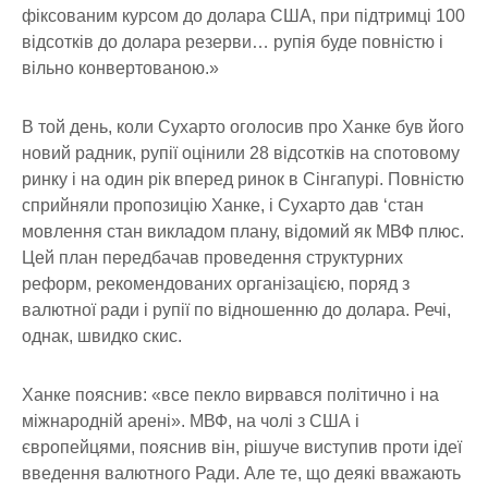
фіксованим курсом до долара США, при підтримці 100
відсотків до долара резерви… рупія буде повністю і
вільно конвертованою.»
В той день, коли Сухарто оголосив про Ханке був його
новий радник, рупії оцінили 28 відсотків на спотовому
ринку і на один рік вперед ринок в Сінгапурі. Повністю
сприйняли пропозицію Ханке, і Сухарто дав ‘стан
мовлення стан викладом плану, відомий як МВФ плюс.
Цей план передбачав проведення структурних
реформ, рекомендованих організацією, поряд з
валютної ради і рупії по відношенню до долара. Речі,
однак, швидко скис.
Ханке пояснив: «все пекло вирвався політично і на
міжнародній арені». МВФ, на чолі з США і
європейцями, пояснив він, рішуче виступив проти ідеї
введення валютного Ради. Але те, що деякі вважають