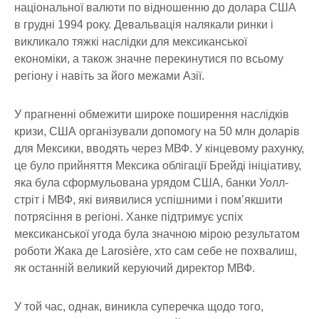
національної валюти по відношенню до долара США
в грудні 1994 року. Девальвація налякали ринки і
викликало тяжкі наслідки для мексиканської
економіки, а також значне перекинутися по всьому
регіону і навіть за його межами Азії.
У прагненні обмежити широке поширення наслідків
кризи, США організували допомогу на 50 млн доларів
для Мексики, вводять через МВФ. У кінцевому рахунку,
це було прийняття Мексика облігації Брейді ініціативу,
яка була сформульована урядом США, банки Уолл-
стріт і МВФ, які виявилися успішними і пом’якшити
потрясіння в регіоні. Ханке підтримує успіх
мексиканської угода була значною мірою результатом
роботи Жака де Larosière, хто сам себе не похвалиш,
як останній великий керуючий директор МВФ.
У той час, однак, виникла суперечка щодо того,