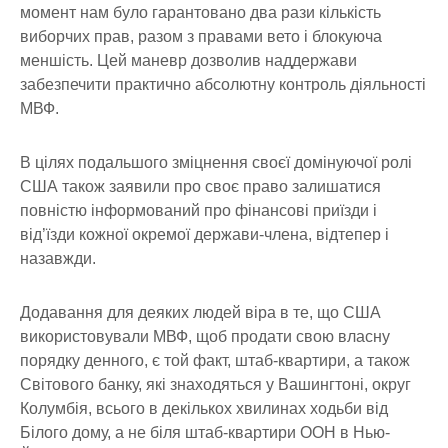
момент нам було гарантовано два рази кількість
виборчих прав, разом з правами вето і блокуюча
меншість. Цей маневр дозволив наддержави
забезпечити практично абсолютну контроль діяльності
МВФ.
В цілях подальшого зміцнення своєї домінуючої ролі
США також заявили про своє право залишатися
повністю інформований про фінансові приїзди і
від’їзди кожної окремої держави-члена, відтепер і
назавжди.
Додавання для деяких людей віра в те, що США
використовували МВФ, щоб продати свою власну
порядку денного, є той факт, штаб-квартири, а також
Світового банку, які знаходяться у Вашингтоні, округ
Колумбія, всього в декількох хвилинах ходьби від
Білого дому, а не біля штаб-квартири ООН в Нью-