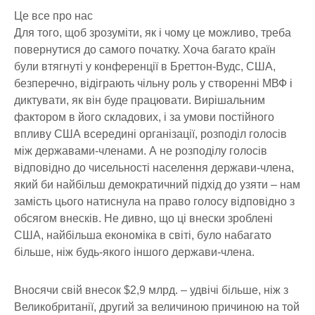
Це все про нас
Для того, щоб зрозуміти, як і чому це можливо, треба
повернутися до самого початку. Хоча багато країн
були втягнуті у конференції в Бреттон-Вудс, США,
безперечно, відіграють чільну роль у створенні МВФ і
диктувати, як він буде працювати. Вирішальним
фактором в його складових, і за умови постійного
впливу США всередині організації, розподіл голосів
між державами-членами. А не розподілу голосів
відповідно до чисельності населення держави-члена,
який би найбільш демократичний підхід до узяти – нам
замість цього натиснула на право голосу відповідно з
обсягом внесків. Не дивно, що ці внески зроблені
США, найбільша економіка в світі, було набагато
більше, ніж будь-якого іншого держави-члена.
Вносячи свій внесок $2,9 млрд. – удвічі більше, ніж з
Великобританії, другий за величиною причиною на той