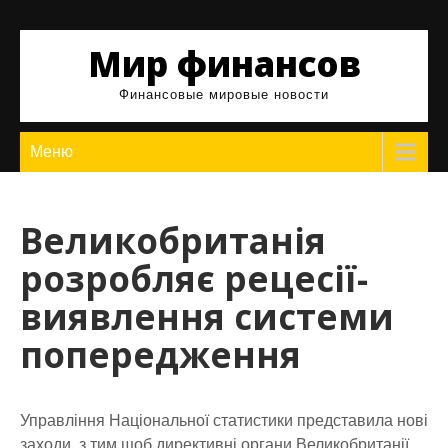
Skip
to
Мир финансов
content
Финансовые мировые новости
Меню
Великобританія
розробляє рецесії-
виявлення системи
попередження
Управління Національної статистики представила нові
заходи, з тим щоб директивні органи Великобританії,