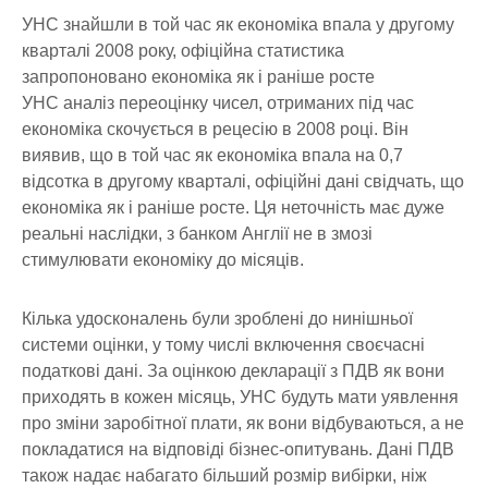
УНС знайшли в той час як економіка впала у другому
кварталі 2008 року, офіційна статистика
запропоновано економіка як і раніше росте
УНС аналіз переоцінку чисел, отриманих під час
економіка скочується в рецесію в 2008 році. Він
виявив, що в той час як економіка впала на 0,7
відсотка в другому кварталі, офіційні дані свідчать, що
економіка як і раніше росте. Ця неточність має дуже
реальні наслідки, з банком Англії не в змозі
стимулювати економіку до місяців.
Кілька удосконалень були зроблені до нинішньої
системи оцінки, у тому числі включення своєчасні
податкові дані. За оцінкою декларації з ПДВ як вони
приходять в кожен місяць, УНС будуть мати уявлення
про зміни заробітної плати, як вони відбуваються, а не
покладатися на відповіді бізнес-опитувань. Дані ПДВ
також надає набагато більший розмір вибірки, ніж