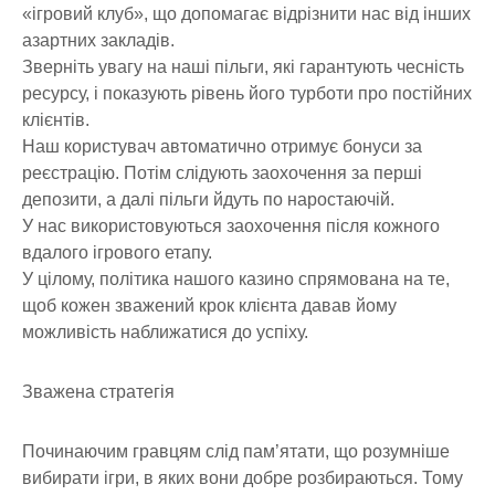
«ігровий клуб», що допомагає відрізнити нас від інших
азартних закладів.
Зверніть увагу на наші пільги, які гарантують чесність
ресурсу, і показують рівень його турботи про постійних
клієнтів.
Наш користувач автоматично отримує бонуси за
реєстрацію. Потім слідують заохочення за перші
депозити, а далі пільги йдуть по наростаючій.
У нас використовуються заохочення після кожного
вдалого ігрового етапу.
У цілому, політика нашого казино спрямована на те,
щоб кожен зважений крок клієнта давав йому
можливість наближатися до успіху.
Зважена стратегія
Починаючим гравцям слід пам’ятати, що розумніше
вибирати ігри, в яких вони добре розбираються. Тому