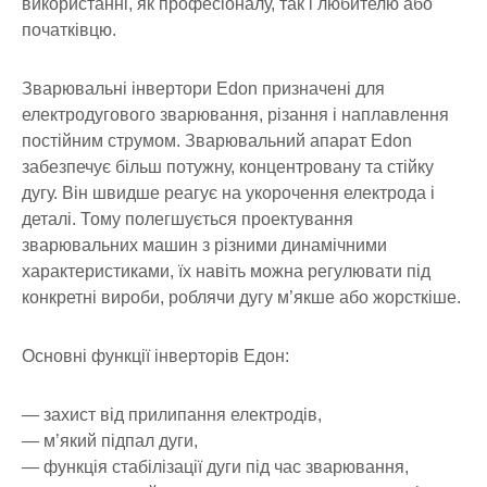
використанні, як професіоналу, так і любителю або
початківцю.
Зварювальні інвертори Edon призначені для
електродугового зварювання, різання і наплавлення
постійним струмом. Зварювальний апарат Edon
забезпечує більш потужну, концентровану та стійку
дугу. Він швидше реагує на укорочення електрода і
деталі. Тому полегшується проектування
зварювальних машин з різними динамічними
характеристиками, їх навіть можна регулювати під
конкретні вироби, роблячи дугу м’якше або жорсткіше.
Основні функції інверторів Едон:
— захист від прилипання електродів,
— м’який підпал дуги,
— функція стабілізації дуги під час зварювання,