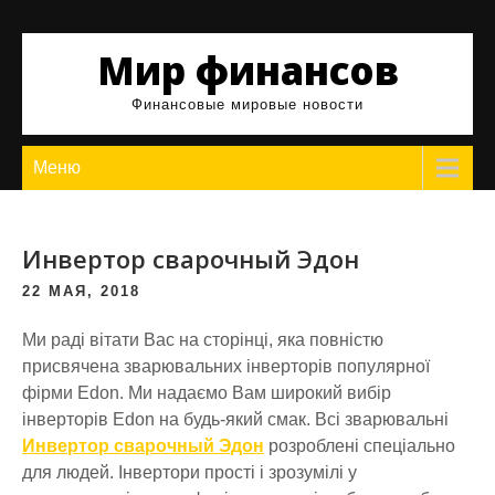
Skip
to
Мир финансов
content
Финансовые мировые новости
Меню
Инвертор сварочный Эдон
22 МАЯ, 2018
Ми раді вітати Вас на сторінці, яка повністю
присвячена зварювальних інверторів популярної
фірми Edon. Ми надаємо Вам широкий вибір
інверторів Edon на будь-який смак. Всі зварювальні
Инвертор сварочный Эдон
розроблені спеціально
для людей. Інвертори прості і зрозумілі у