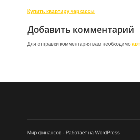
Навигация
Купить квартиру черкассы
по
Добавить комментарий
записям
Для отправки комментария вам необходимо
ав
Мир финансов - Работает на WordPress