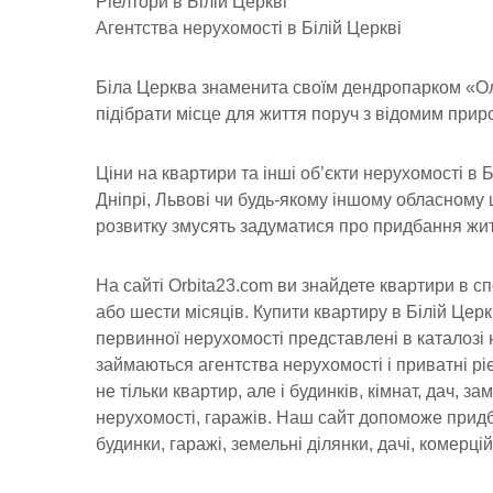
Ріелтори в Білій Церкві
Агентства нерухомості в Білій Церкві
Біла Церква знаменита своїм дендропарком «Ол
підібрати місце для життя поруч з відомим прир
Ціни на квартири та інші об’єкти нерухомості в Бі
Дніпрі, Львові чи будь-якому іншому обласному 
розвитку змусять задуматися про придбання жит
На сайті Orbita23.com ви знайдете квартири в с
або шести місяців. Купити квартиру в Білій Церкв
первинної нерухомості представлені в каталозі
займаються агентства нерухомості і приватні рі
не тільки квартир, але і будинків, кімнат, дач, з
нерухомості, гаражів. Наш сайт допоможе придба
будинки, гаражі, земельні ділянки, дачі, комерці