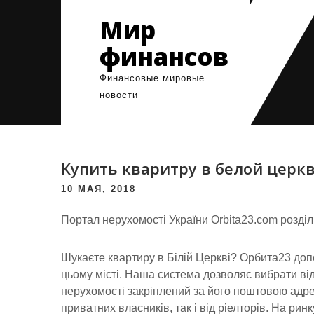
Skip
Мир
to
content
финансов
Финансовые мировые
новости
Купить кваритру в белой церк
10 МАЯ, 2018
Портал нерухомості України Orbita23.com розділ
Шукаєте квартиру в Білій Церкві? Орбита23 допо
цьому місті. Наша система дозволяє вибрати ві
нерухомості закріплений за його поштовою адрес
приватних власників, так і від ріелторів. На ри