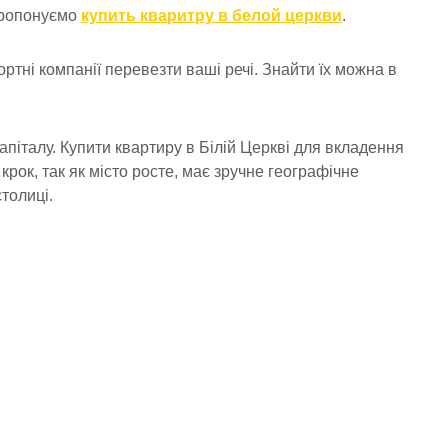
 пропонуємо
купить кваритру в белой церкви
.
тні компанії перевезти ваші речі. Знайти їх можна в
апіталу. Купити квартиру в Білій Церкві для вкладення
крок, так як місто росте, має зручне географічне
толиці.