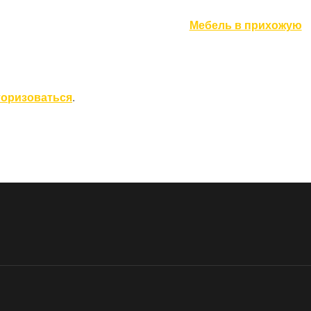
Мебель в прихожую
торизоваться
.