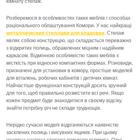
кімнату стелаж.
Розберемося в особливостях таких меблів і способах
раціонального облаштування Комори. У нас найкращі
металлические стеллажи для кладовки
. Стелаж
являє собою конструкцію, що складається переважно
з відкритих полиць, обрамлених міцним і надійним
каркасом. Відмінною особливістю таких меблів є
місткість при відносно компактних формах. Різновиди,
призначені для установки в комору, простіше моделей
для віталень, робочих кабінетів і дитячих кімнат.
Найчастіше функціонал конструкцій досить зручний
для того, щоб правильно розмістити всі речі. Якщо
кожен предмет буде знаходитися в своєму відсіку,
знайти потрібну річ не складе труднощів.
Нерідко сучасні моделі відрізняються наявністю
засклених полиць і висувних ящиків. При цьому
основна частина стелажа повністю відкрита. Одні