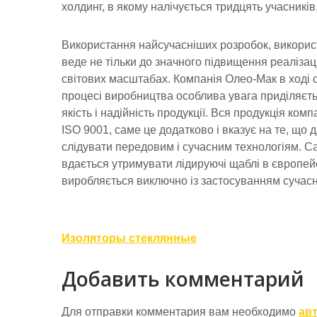
холдинг, в якому налічується тридцять учасників
Використання найсучасніших розробок, викорис
веде не тільки до значного підвищення реалізації
світових масштабах. Компанія Олео-Мак в ході 
процесі виробництва особлива увага приділяєтьс
якість і надійність продукції. Вся продукція ко
ISO 9001, саме це додатково і вказує на те, що 
слідувати передовим і сучасним технологіям. С
вдається утримувати лідируючі щаблі в європей
виробляється виключно із застосуванням сучасн
Навигация
Изоляторы стеклянные
по
Добавить комментарий
записям
Для отправки комментария вам необходимо
ав