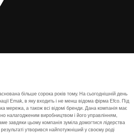
аснована більше сорока років тому. На сьогоднішній день
ції Emak, в яку входить і не менш відома фірма Efco. Під
ка мережа, а також всі відомі бренди. Дана компанія має
нно налагодженим виробництвом і його управлінням,
 Саме завдяки цьому компанія зуміла домогтися лідерства
в результаті утворився найпотужніший у своєму роді