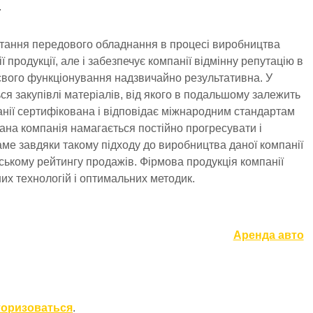
.
тання передового обладнання в процесі виробництва
 продукції, але і забезпечує компанії відмінну репутацію в
свого функціонування надзвичайно результативна. У
я закупівлі матеріалів, від якого в подальшому залежить
мпанії сертифікована і відповідає міжнародним стандартам
дана компанія намагається постійно прогресувати і
аме завдяки такому підходу до виробництва даної компанії
ському рейтингу продажів. Фірмова продукція компанії
их технологій і оптимальних методик.
Аренда авто
торизоваться
.