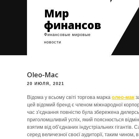
Skip
Мир
to
content
финансов
Финансовые мировые
новости
Oleo-Mac
20 ИЮЛЯ, 2021
Відома у всьому світі торгова марка
олео-мак
з
цей відомий бренд є членом міжнародної корпора
час з’єднання повністю була збережена дилерсь
приголомшливий успіх, який пояснюється відмі
взятим від об’єднаних індустріальних гігантів.
серед величезної своєї аудиторії, таким чином, 