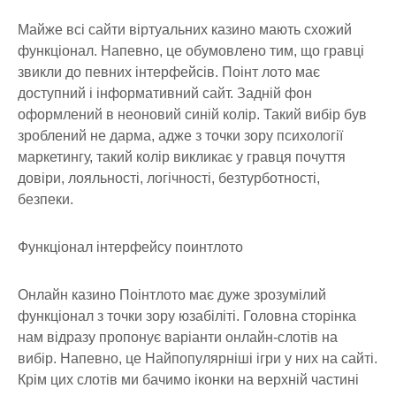
Майже всі сайти віртуальних казино мають схожий
функціонал. Напевно, це обумовлено тим, що гравці
звикли до певних інтерфейсів. Поінт лото має
доступний і інформативний сайт. Задній фон
оформлений в неоновий синій колір. Такий вибір був
зроблений не дарма, адже з точки зору психології
маркетингу, такий колір викликає у гравця почуття
довіри, лояльності, логічності, безтурботності,
безпеки.
Функціонал інтерфейсу поинтлото
Онлайн казино Поінтлото має дуже зрозумілий
функціонал з точки зору юзабіліті. Головна сторінка
нам відразу пропонує варіанти онлайн-слотів на
вибір. Напевно, це Найпопулярніші ігри у них на сайті.
Крім цих слотів ми бачимо іконки на верхній частині