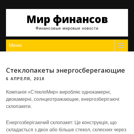
Skip
to
Мир финансов
content
Финансовые мировые новости
Меню
Стеклопакеты энергосберегающие
6 АПРЕЛЯ, 2018
Компанія «СтеклоМир» виробляє однокамерні,
двокамерні, солнцеотражающие, енергозберігаючі
склопакети.
Енергозберігаючий склопакет: Це конструкція, що
складається з двох або більше стекол, склеєних через