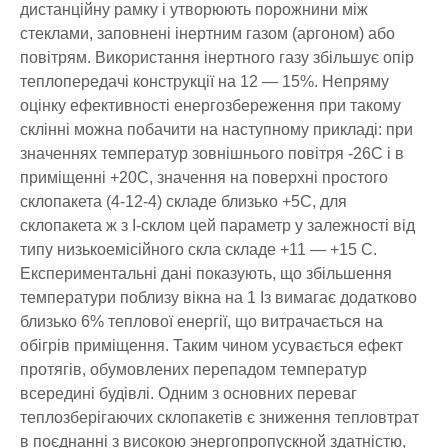
дистанційну рамку і утворюють порожнини між
стеклами, заповнені інертним газом (аргоном) або
повітрям. Використання інертного газу збільшує опір
теплопередачі конструкції на 12 — 15%. Непряму
оцінку ефективності енергозбереження при такому
склінні можна побачити на наступному прикладі: при
значеннях температур зовнішнього повітря -26С і в
приміщенні +20С, значення на поверхні простого
склопакета (4-12-4) складе близько +5С, для
склопакета ж з І-склом цей параметр у залежності від
типу низькоемісійного скла складе +11 — +15 С.
Експериментальні дані показують, що збільшення
температури поблизу вікна на 1 Із вимагає додатково
близько 6% теплової енергії, що витрачається на
обігрів приміщення. Таким чином усувається ефект
протягів, обумовлених перепадом температур
всередині будівлі. Одним з основних переваг
теплозберігаючих склопакетів є зниження тепловтрат
в поєднанні з високою энергопропускной здатністю,