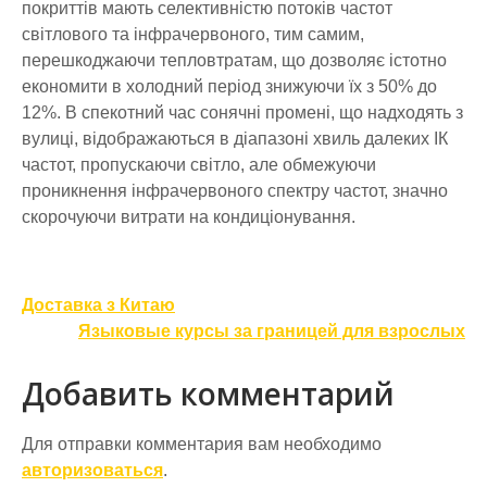
покриттів мають селективністю потоків частот
світлового та інфрачервоного, тим самим,
перешкоджаючи тепловтратам, що дозволяє істотно
економити в холодний період знижуючи їх з 50% до
12%. В спекотний час сонячні промені, що надходять з
вулиці, відображаються в діапазоні хвиль далеких ІК
частот, пропускаючи світло, але обмежуючи
проникнення інфрачервоного спектру частот, значно
скорочуючи витрати на кондиціонування.
Навигация
Доставка з Китаю
по
Языковые курсы за границей для взрослых
записям
Добавить комментарий
Для отправки комментария вам необходимо
авторизоваться
.