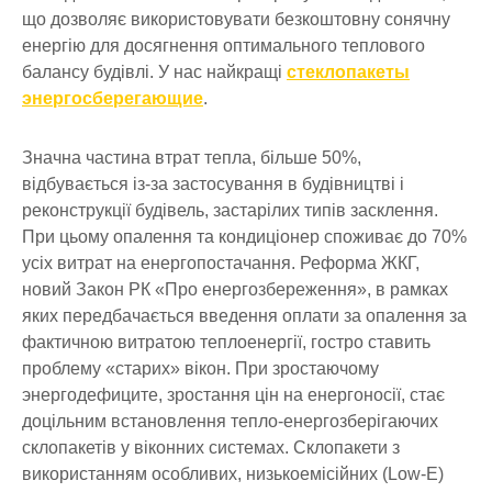
що дозволяє використовувати безкоштовну сонячну
енергію для досягнення оптимального теплового
балансу будівлі. У нас найкращі
стеклопакеты
энергосберегающие
.
Значна частина втрат тепла, більше 50%,
відбувається із-за застосування в будівництві і
реконструкції будівель, застарілих типів засклення.
При цьому опалення та кондиціонер споживає до 70%
усіх витрат на енергопостачання. Реформа ЖКГ,
новий Закон РК «Про енергозбереження», в рамках
яких передбачається введення оплати за опалення за
фактичною витратою теплоенергії, гостро ставить
проблему «старих» вікон. При зростаючому
энергодефиците, зростання цін на енергоносії, стає
доцільним встановлення тепло-енергозберігаючих
склопакетів у віконних системах. Склопакети з
використанням особливих, низькоемісійних (Low-E)