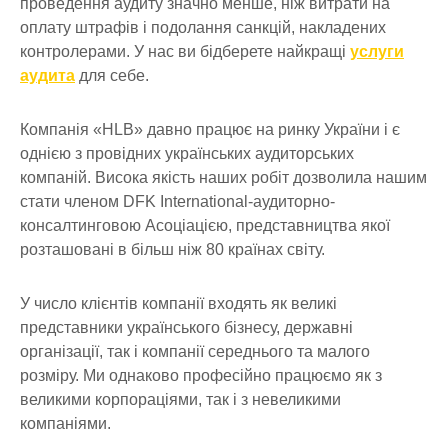
проведення аудиту значно менше, ніж витрати на
оплату штрафів і подолання санкцій, накладених
контролерами. У нас ви бідберете найкращі
услуги
аудита
для себе.
Компанія «HLB» давно працює на ринку України і є
однією з провідних українських аудиторських
компаній. Висока якість наших робіт дозволила нашим
стати членом DFK International-аудиторно-
консалтинговою Асоціацією, представництва якої
розташовані в більш ніж 80 країнах світу.
У число клієнтів компанії входять як великі
представники українського бізнесу, державні
організації, так і компанії середнього та малого
розміру. Ми однаково професійно працюємо як з
великими корпораціями, так і з невеликими
компаніями.