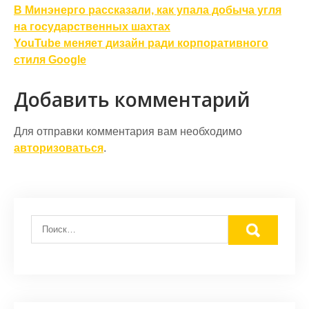
Навигация
В Минэнерго рассказали, как упала добыча угля
по
на государственных шахтах
YouTube меняет дизайн ради корпоративного
записям
стиля Google
Добавить комментарий
Для отправки комментария вам необходимо
авторизоваться
.