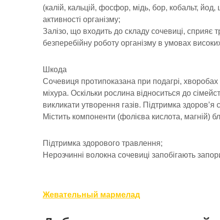
(калій, кальцій, фосфор, мідь, бор, кобальт, йод,
активності організму;
Залізо, що входить до складу сочевиці, сприяє 
безперебійну роботу організму в умовах високи
Шкода
Сочевиця протипоказана при подагрі, хворобах 
міхура. Оскільки рослина відноситься до сімейств
викликати утворення газів. Підтримка здоров’я 
Містить компоненти (фолієва кислота, магній) 
Підтримка здорового травлення;
Нерозчинні волокна сочевиці запобігають запори 
Навигация
Жевательный мармелад
по