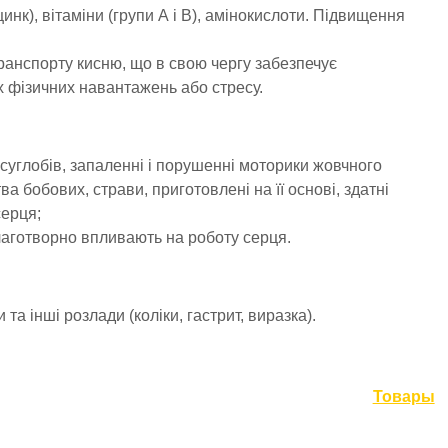
 цинк), вітаміни (групи А і В), амінокислоти. Підвищення
транспорту кисню, що в свою чергу забезпечує
х фізичних навантажень або стресу.
суглобів, запаленні і порушенні моторики жовчного
а бобових, страви, приготовлені на її основі, здатні
серця;
благотворно впливають на роботу серця.
та інші розлади (коліки, гастрит, виразка).
Товары