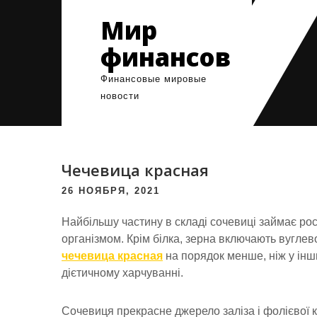
Skip
Мир
to
content
финансов
Финансовые мировые
новости
Чечевица красная
26 НОЯБРЯ, 2021
Найбільшу частину в складі сочевиці займає рос
організмом. Крім білка, зерна включають вуглев
чечевица красная
на порядок менше, ніж у інш
дієтичному харчуванні.
Сочевиця прекрасне джерело заліза і фолієвої 