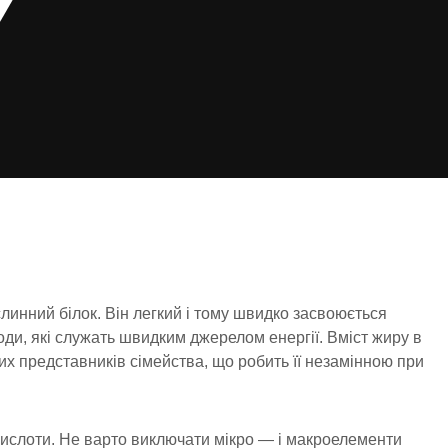
линний білок. Він легкий і тому швидко засвоюється
оди, які служать швидким джерелом енергії. Вміст жиру в
их представників сімейства, що робить її незамінною при
кислоти. Не варто виключати мікро — і макроелементи