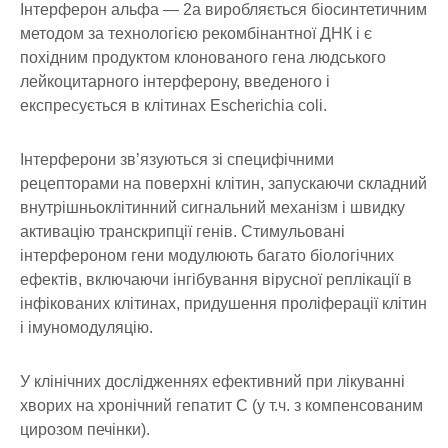
Інтерферон альфа — 2а виробляється біосинтетичним
методом за технологією рекомбінантної ДНК і є
похідним продуктом клонованого гена людського
лейкоцитарного інтерферону, введеного і
експресується в клітинах Escherichia coli.
Інтерферони зв’язуються зі специфічними
рецепторами на поверхні клітин, запускаючи складний
внутрішньоклітинний сигнальний механізм і швидку
активацію транскрипції генів. Стимульовані
інтерфероном гени модулюють багато біологічних
ефектів, включаючи інгібування вірусної реплікації в
інфікованих клітинах, придушення проліферації клітин
і імуномодуляцію.
У клінічних дослідженнях ефективний при лікуванні
хворих на хронічний гепатит С (у т.ч. з компенсованим
цирозом печінки).