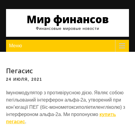
Skip
to
Мир финансов
content
Финансовые мировые новости
Меню
Пегасис
24 ИЮЛЯ, 2021
Імуномодулятор з противірусною дією. Являє собою
пегільований інтерферон альфа-2а, утворений при
кон’югації ПЕГ (біс-монометоксиполіетиленгліколю) з
інтерфероном альфа-2а. Ми пропонуємо
купить
пегасис
.