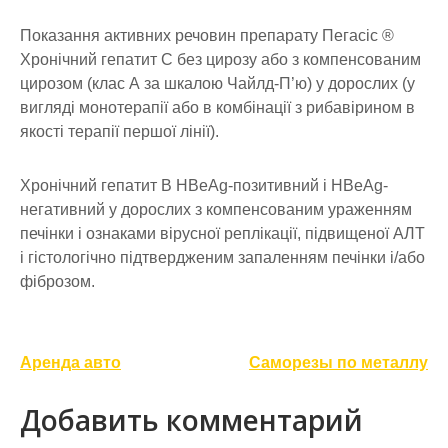
Показання активних речовин препарату Пегасіс ®
Хронічний гепатит С без цирозу або з компенсованим
цирозом (клас А за шкалою Чайлд-П’ю) у дорослих (у
вигляді монотерапії або в комбінації з рибавірином в
якості терапії першої лінії).
Хронічний гепатит В HBeAg-позитивний і HBeAg-
негативний у дорослих з компенсованим ураженням
печінки і ознаками вірусної реплікації, підвищеної АЛТ
і гістологічно підтвердженим запаленням печінки і/або
фіброзом.
Навигация
Аренда авто
Саморезы по металлу
по
Добавить комментарий
записям