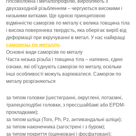
гіпсоволокна і металопрофілю, виробляють з
двухзаходной різьбленням – чергуються високими і
низькими витками. Ще однією принциповою
відмінністю саморізів по металу є велика товщина тіла
і висока поверхнева твердість, яка оберігає виріб від
деформації при вкручуванні в метал. У нас найкращі
саморезы по металлу
.
Основні види саморізів по металу
Часта низька різьба і товщина тіла – напевно, єдині
ознаки, які об’єднують саморізи по металу, оскільки
інші особливості можуть варіюватися. Саморізи по
металу розрізняються
за типом головки (шестигранні, округлені, потаємні,
трапецієподібні головки, з прессшайбамі або EPDM-
прокладками);
за типом шліца (Torx, Ph, Pz, антивандальні шліци);
за типом наконечника (загострені і з буром);
за типом покриття (оцинковані і фосфатовані);