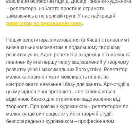
важливий особистий підхід. Досвід і знання художника
– репетитора, набагато простіше отримати
займаючись в не великій групі. У нас найкращій
репетитор по рисованию киев
.
Пошук репетитора з малювання (в Києві) є головним і
визначальним моментом в подальшому творчому
розвитку учня. Адже репетитор академічного малюнка
повинен бути в першу чергу зацікавлений у творчому
розвитку учня і максимальних його успіхи. Репетитор
малюнка повинен мати можливість повністю
контролювати навчання і базу для занять. Арт-студії в
цьому відношенні програють, але залишаються
відмінною базою для отримання задоволення від
творчості. Працюючи з художником – репетитором по
малюнку, що ви працюєте у його творчій студії,
безпосередньо з художником – професіоналом.