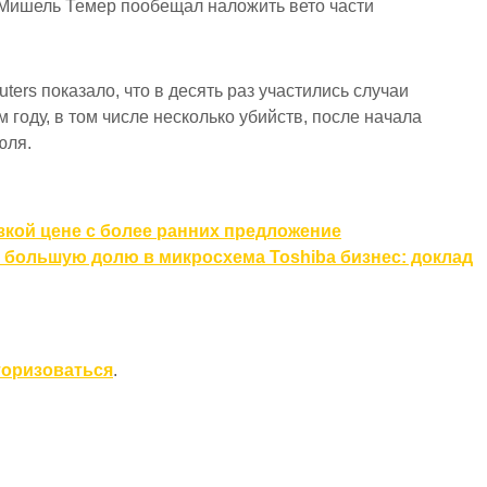
 Мишель Темер пообещал наложить вето части
ers показало, что в десять раз участились случаи
году, в том числе несколько убийств, после начала
юля.
изкой цене с более ранних предложение
за большую долю в микросхема Toshiba бизнес: доклад
торизоваться
.